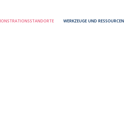
MONSTRATIONSSTANDORTE
WERKZEUGE UND RESSOURCEN
ar
mo
chidda
ativen Mehr sehen
ster
rsdorf