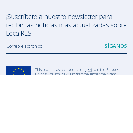
¡Suscríbete a nuestro newsletter para
recibir las noticias más actualizadas sobre
LocalRES!
Correo electrónico
This project has received funding from the European
Union’s Horizon 2020 Programme under the Grant
Agreement no. 957819
The website reflects the authors’ view only. The sole responsibility for the
content of this report lies with the authors. It does not reflect the opinion of
the European Union. The European Commission is not responsible for any
use that may be made of the information contained therein