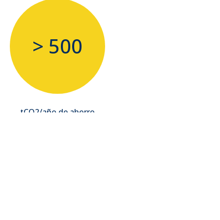
> 500
tCO2/año de ahorro
esperado de emisiones
de GEI
SÍGANOS